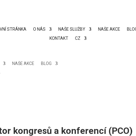
VNÍ STRÁNKA
O NÁS
NAŠE SLUŽBY
NAŠE AKCE
BLO
KONTAKT
CZ
NAŠE AKCE
BLOG
tor kongresů a konferencí (PCO)