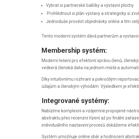
Vybrat si partnerské balíčky a výstavní plochy.
Prohlédnout si plán výstavy a strategicky si zvo
Jednoduše provést objednávky online a tím celý
Tento moderní systém dává partnerům a vystavovate
Membership systém:
Moderní řešení pro efektivní správu členů, člensk
veškerá členská data na jednom místě a automatiz
Díky intuitivnímu rozhraní a pokročilým reportova
údajům a členským výhodám. Výsledkem je efektivn
Integrované systémy:
Nabízíme komplexní a vzájemně propojené nástroje 
abstraktu přes recenzní řízení až po finální za
individuálního nastavení procesů dokážeme efekti
Systém umožňuje online sběr a hodnocení abstrakt