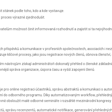
lit stánek podle toho, kdo a kde vystavuje.
 proces výrazně zjednodušit.
lům možnost činit informovaná rozhodnutí a zajistit si ta nejvýhodnější
ých příspěvků a komunikace v profesních společnostech, asociacích i ne
uje klíčové procesy, jako jsou registrace nových členů, obnova členstv
cím nástrojům získají administrátoři dokonalý přehled o členské základ
ější správa organizace, úspora času a vyšší zapojení členů.
pro online registraci účastníků, správu abstraktů a komunikaci s autor
řazení do odborného programu. Díky automatizovaným workflow, přehle
vně obsloužit malé odborné semináře i rozsáhlé mezinárodní kongresy s 
ů, správu recenzentů, automatické notifikace, generování přehledných