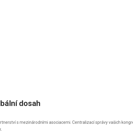
obální dosah
tnerství s mezinárodními asociacemi. Centralizací správy vašich kong
k.