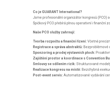
Co je GUARANT International?
Jsme profesionální organizátor kongresů (PCO) se
Špičkový PCO přebírá plnou operativní i finanční
Naše PCO služby zahrnují:
Tvorba rozpočtu a finanční řízení:
Včetně precizn
Registrace a správa abstraktů:
Bezproblémové od
Sponzoring a prodej výstavních ploch:
Proaktivn
Zajištění prostor a koordinace s Convention B
Smlouvy se sdílením rizik:
Strukturované modely, 
Realizace kongresu na místě:
Bezchybná exeku
Post-event servis:
Automatizované vydávání certi