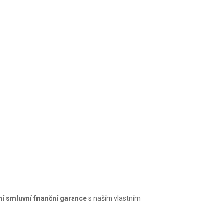
í smluvní finanční garance
s naším vlastním