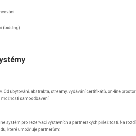
ancování
í (bidding)
systémy
. Od ubytování, abstrakta, streamy, vydávání certifikátů, on-line prost
ně možnosti samoodbavení.
line systém pro rezervaci výstavních a partnerských příležitostí. Na roz
chodu, které umožňuje partnerům: