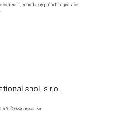
 prostředí a jednoduchý průběh registrace.
.
ational
spol. s r.o.
a 9, Česká republika
:
guarant@guarant.cz