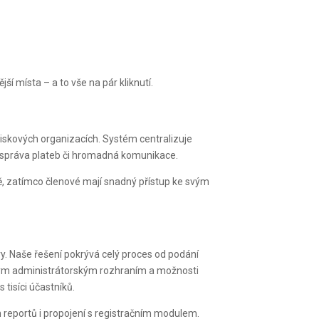
 místa – a to vše na pár kliknutí.
ziskových organizacích. Systém centralizuje
í, správa plateb či hromadná komunikace.
ně, zatímco členové mají snadný přístup ke svým
y. Naše řešení pokrývá celý proces od podání
dným administrátorským rozhraním a možnosti
tisíci účastníků.
 reportů i propojení s registračním modulem.