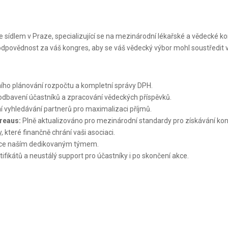
 sídlem v Praze, specializující se na mezinárodní lékařské a vědecké k
 zodpovědnost za váš kongres, aby se váš vědecký výbor mohl soustředit
ího plánování rozpočtu a kompletní správy DPH.
bavení účastníků a zpracování vědeckých příspěvků.
í vyhledávání partnerů pro maximalizaci příjmů.
ureaus:
Plně aktualizováno pro mezinárodní standardy pro získávání kon
které finančně chrání vaši asociaci.
ce naším dedikovaným týmem.
fikátů a neustálý support pro účastníky i po skončení akce.