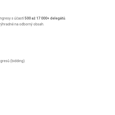
ongresy s účastí
500 až 17 000+ delegátů
.
 výhradně na odborný obsah.
gresů (bidding).