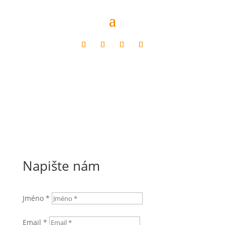
Nikola Šlezová
autor:
Richard Barac
|
Čvn 5, 2026
Napište nám
Jméno *
Email *