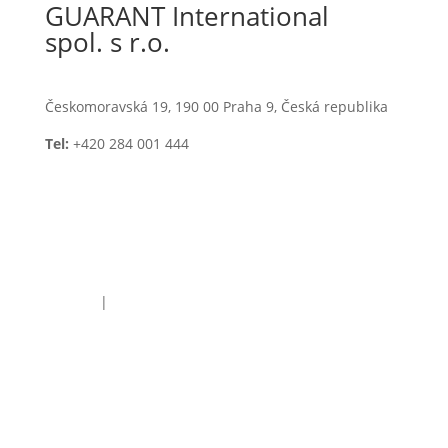
GUARANT International
spol. s r.o.
Českomoravská 19, 190 00 Praha 9, Česká republika
Tel:
+420 284 001 444
E-mail:
guarant@guarant.cz
Cookies
|
GDPR Policy