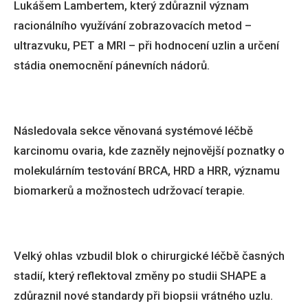
Lukášem Lambertem, který zdůraznil význam
racionálního využívání zobrazovacích metod –
ultrazvuku, PET a MRI – při hodnocení uzlin a určení
stádia onemocnění pánevních nádorů.
Následovala sekce věnovaná systémové léčbě
karcinomu ovaria, kde zazněly nejnovější poznatky o
molekulárním testování BRCA, HRD a HRR, významu
biomarkerů a možnostech udržovací terapie.
Velký ohlas vzbudil blok o chirurgické léčbě časných
stadií, který reflektoval změny po studii SHAPE a
zdůraznil nové standardy při biopsii vrátného uzlu.