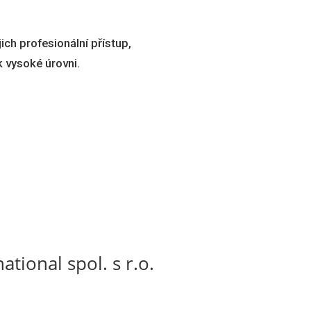
ich profesionální přístup,
k vysoké úrovni.
ational
spol. s r.o.