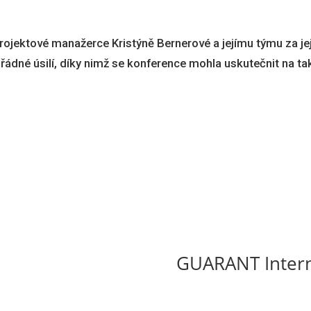
rojektové manažerce Kristýně Bernerové a jejímu týmu za jej
ádné úsilí, díky nimž se konference mohla uskutečnit na ta
GUARANT Intern