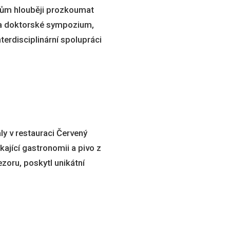
ům hlouběji prozkoumat
i a doktorské sympozium,
erdisciplinární spolupráci
ly v restauraci Červený
kající gastronomii a pivo z
zoru, poskytl unikátní