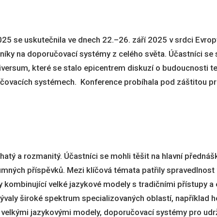
 se uskutečnila ve dnech 22.–26. září 2025 v srdci Evropy 
rníky na doporučovací systémy z celého světa. Účastníci se
ersum, které se stalo epicentrem diskuzí o budoucnosti te
ručovacích systémech. Konference probíhala pod záštitou pr
atý a rozmanitý. Účastníci se mohli těšit na hlavní předná
mných příspěvků. Mezi klíčová témata patřily spravedlnost
kombinující velké jazykové modely s tradičními přístupy a 
valy široké spektrum specializovaných oblastí, například h
velkými jazykovými modely, doporučovací systémy pro udrž