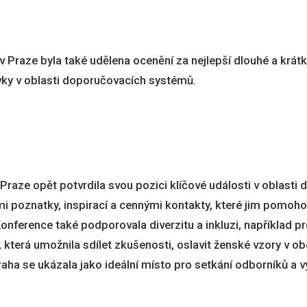
Praze byla také udělena ocenění za nejlepší dlouhé a krátké
vky v oblasti doporučovacích systémů.
raze opět potvrdila svou pozici klíčové události v oblasti
mi poznatky, inspirací a cennými kontakty, které jim pomoh
onference také podporovala diverzitu a inkluzi, například p
 která umožnila sdílet zkušenosti, oslavit ženské vzory v ob
aha se ukázala jako ideální místo pro setkání odborníků a v