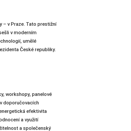
– v Praze. Tato prestižní
 sešli v moderním
chnologií, umělé
ezidenta České republiky.
šky, workshopy, panelové
 v doporučovacích
energetická efektivita
odnocení a využití
itelnost a společenský