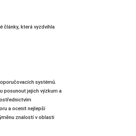
 články, která vyzdvihla
 doporučovacích systémů.
ou posunout jejich výzkum a
rostřednictvím
oru a ocenit nejlepší
ýměnu znalostí v oblasti