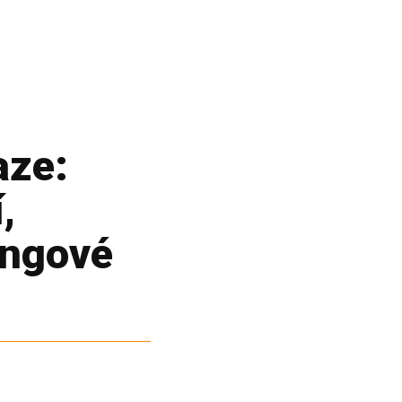
aze:
,
ingové