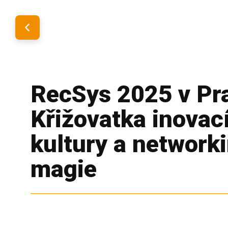
RecSys 2025 v Pr
Křižovatka inovací
kultury a network
magie