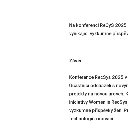
Na konferenci ReCyS 2025 v 
vynikající výzkumné příspě
Závěr:
Konference RecSys 2025 v P
Účastníci odcházeli s nový
projekty na novou úroveň. K
iniciativy Women in RecSys,
výzkumné příspěvky žen. Pr
technologií a inovací.