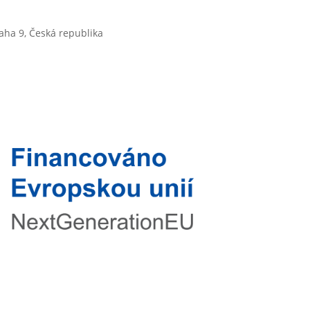
aha 9, Česká republika
l:
guarant@guarant.cz