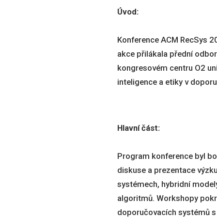
Úvod:
Konference ACM RecSys 2025
akce přilákala přední odbo
kongresovém centru O2 univ
inteligence a etiky v dopo
Hlavní část:
Program konference byl boh
diskuse a prezentace výzku
systémech, hybridní modely 
algoritmů. Workshopy pokrý
doporučovacích systémů s 