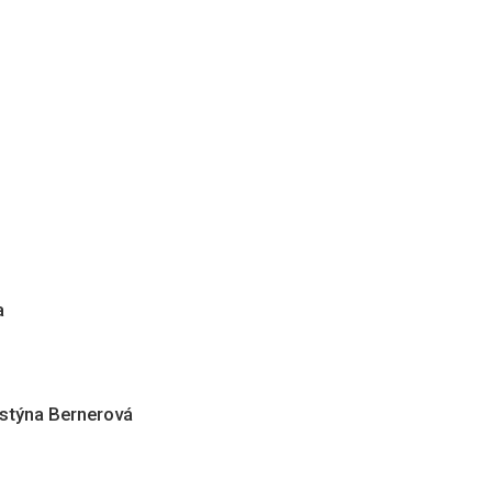
a
istýna Bernerová