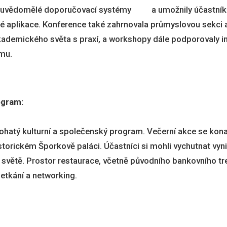
ě uvědomělé doporučovací systémy a umožnily účastník
cké aplikace. Konference také zahrnovala průmyslovou sekc
kademického světa s praxí, a workshopy dále podporovaly int
umu.
ogram:
ohatý kulturní a společenský program. Večerní akce se kona
istorickém Šporkově paláci. Účastníci si mohli vychutnat vyni
 světě. Prostor restaurace, včetně původního bankovního tre
etkání a networking.