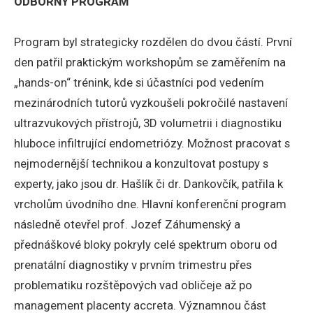
ODBORNÝ PROGRAM
Program byl strategicky rozdělen do dvou částí. První
den patřil praktickým workshopům se zaměřením na
„hands-on“ trénink, kde si účastníci pod vedením
mezinárodních tutorů vyzkoušeli pokročilé nastavení
ultrazvukových přístrojů, 3D volumetrii i diagnostiku
hluboce infiltrující endometriózy. Možnost pracovat s
nejmodernější technikou a konzultovat postupy s
experty, jako jsou dr. Hašlík či dr. Dankovčík, patřila k
vrcholům úvodního dne. Hlavní konferenční program
následně otevřel prof. Jozef Záhumenský a
přednáškové bloky pokryly celé spektrum oboru od
prenatální diagnostiky v prvním trimestru přes
problematiku rozštěpových vad obličeje až po
management placenty accreta. Významnou část