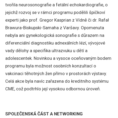
tvořila neurosonografie a fetální echokardiografie, o
jejichž rozvoj se v rámci programu podělili špičkoví
experti jako prof. Gregor Kasprian z Vídně či dr. Rafał
Brawura-Biskupski-Samaha z Varšavy. Opomenuta
nebyla ani gynekologická sonografie s důrazem na
diferenciální diagnostiku adnexálních lézí, vývojové
vady dělohy a specifika ultrazvuku u dětí a
adolescentek. Novinkou a vysoce oceňovaným bodem
programu byla možnost osobních konzultací o
vakcinaci těhotných žen přímo v prostorách výstavy.
Celá akce byla navíc zařazena do kreditního systému
CME, což podtrhlo její vysokou odbornou úroveň.
SPOLEČENSKÁ ČÁST A NETWORKING