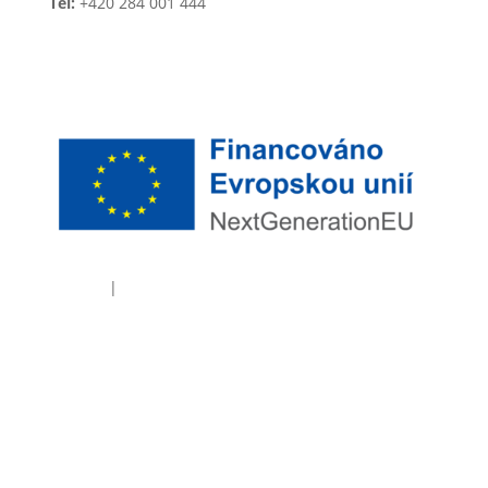
Tel:
+420 284 001 444
E-mail:
guarant@guarant.cz
Cookies
|
GDPR Policy